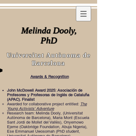
Melinda Dooly,
PhD
Universitat Autònoma de
Barcelona
Awards & Recognition
John McDowell Award 2025: Asociación de
Profesores y Profesoras de Inglés de Cataluña
(APAC). Finalist
Awarded for collaborative project entitled:
The
Young Activists' Adventure
Research team: Melinda Dooly, (Universitat
Autònoma de Barcelona), Maria Mont (Escuela
Sant Jordi de Mollet del Vallès), Onyemowo
Ejeme (Oakbridge Foundation, Abuja Nigeria)
​,
Ese Emmanuel Uwosomah (PhD student,
Universitat Autònoma de Barcelona)